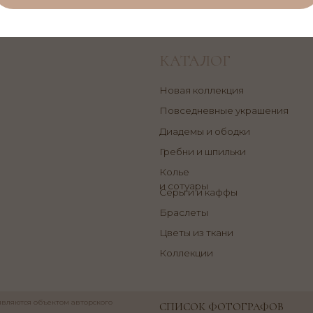
и
Диадемы и ободки
О
и
Гребни и шпильки
О
Колье
О
и сотуары
Серьги и каффы
Б
Браслеты
Д
о
Цветы из ткани
П
Коллекции
объектом авторского
СПИСОК ФОТОГРАФОВ
Р
вания и распространения.