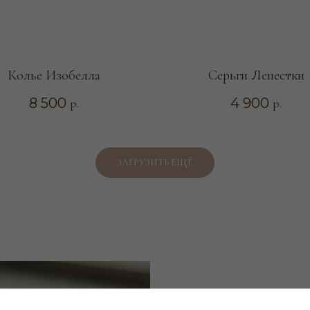
Колье Изобелла
Серьги Лепестки
8 500
4 900
р.
р.
ЗАГРУЗИТЬ ЕЩЁ