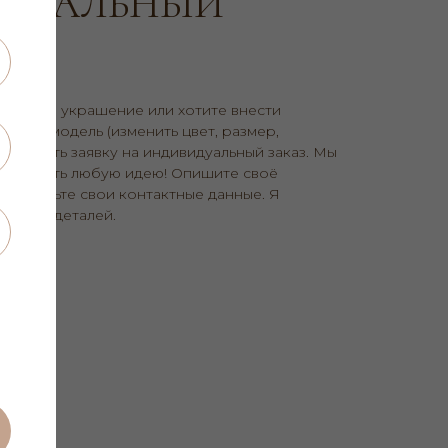
ДУАЛЬНЫЙ
ходящее украшение или хотите внести
уюся модель (изменить цвет, размер,
заполнить заявку на индивидуальный заказ. Мы
еальность любую идею! Опишите своё
 оставьте свои контактные данные. Я
очнения деталей.
ПОКУПАТЕЛЯМ
ндивидуальный дизайн
онтакты