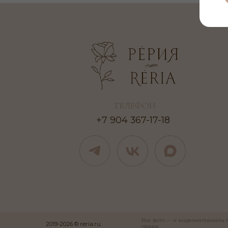
ТЕЛЕФОН
+7 904 367-17-18
Все фото — и видеоматериалы являются 
2019-2026 © reria.ru
права
и запрещены для копирования, использо