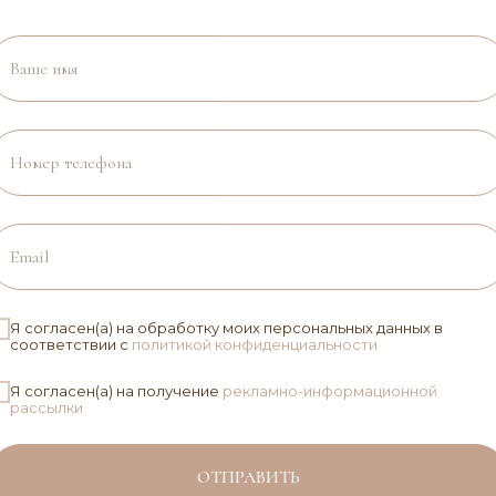
ИНДИВИ
ЗАКАЗ
Ваше имя
Если вы не нашли под
изменения в понравивш
Номер телефона
материал), вы можете 
сможем воплотить в р
идеальное украшение и
свяжусь с вами для ут
Email
Оставить заявку
Я согласен(а) на обработку моих персональных данных в
соответствии с
политикой конфиденциальности
Я согласен(а) на получение
рекламно-информационной
рассылки
КАТАЛОГ
Новая коллекция
И
ОТПРАВИТЬ
Повседневные украшения
К