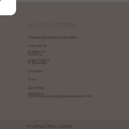
 адреса
плата
 доставка
 бренде
тзывы
лог
оговор
ферты
олитика конфиденциальности
АЗРАБОТКА САЙТА