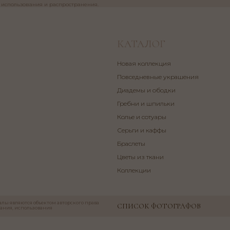
КАТАЛОГ
Новая коллекция
Повседневные украшения
Диадемы и ободки
Гребни и шпильки
Колье и сотуары
Серьги и каффы
Браслеты
Цветы из ткани
Коллекции
алы являются объектом авторского права
СПИСОК ФОТОГРАФОВ
ания, использования