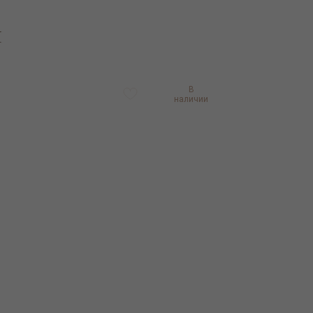
и
О бренде
Индивидуальный
Обучение
Контак
Я
заказ
В
наличии