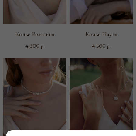
Колье Розалина
Колье Паула
р.
р.
4 800
4 500