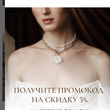
Колье Жаклин
Колье Божена
р.
р.
4 900
3 900
В
наличии
Колье Фрида
Подвеска Жемчужина