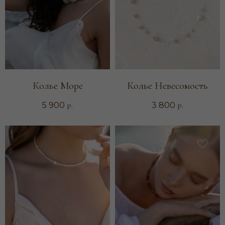
Колье Море
Колье Невесомость
р.
р.
5 900
3 800