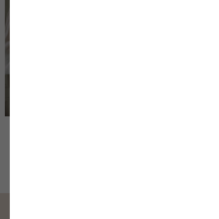
Колье Водопад
Колье Перламутр
р.
р.
5 500
4 500