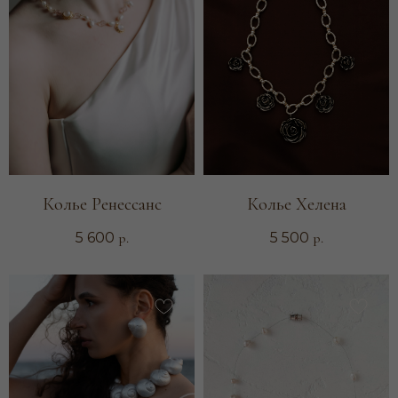
Колье Ренессанс
Колье Хелена
р.
р.
5 600
5 500