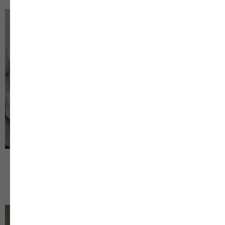
ПОКУПАТЕЛЯМ
Индивидуальный дизайн
Контакты и адреса
Оплата и доставка
О бренде
Отзывы
Блог
Договор оферты
Политика конфиденциальности
2019-2026 © reria.ru
Колье Волна
Колье Рея
Все фото — и видеоматериалы являются объектом авторского права
и запрещены для копирования, использования и распространения.
р.
р.
5 200
4 900
РАЗРАБОТКА САЙТА
СПИСОК ФОТОГРАФОВ