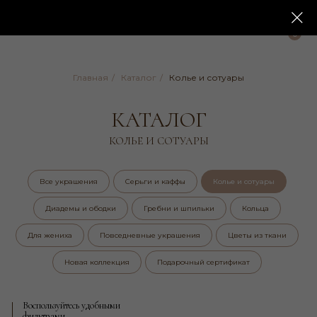
0
0
Главная
/
Каталог
/
Колье и сотуары
КАТАЛОГ
КОЛЬЕ И СОТУАРЫ
Все украшения
Серьги и каффы
Колье и сотуары
Диадемы и ободки
Гребни и шпильки
Кольца
Воспользуйтесь удобными
фильтрами
Для жениха
Повседневные украшения
Цветы из ткани
Новая коллекция
Подарочный сертификат