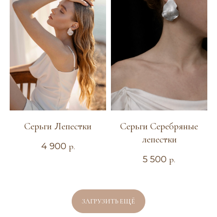
ТЕЛЕФОН
+7 904 367-17-18
Серьги Лепестки
Серьги Серебряные
лепестки
4 900
р.
КАТАЛОГ
5 500
р.
Новая коллекция
Повседневные украшения
Диадемы и ободки
ЗАГРУЗИТЬ ЕЩЁ
Гребни и шпильки
Колье и сотуары