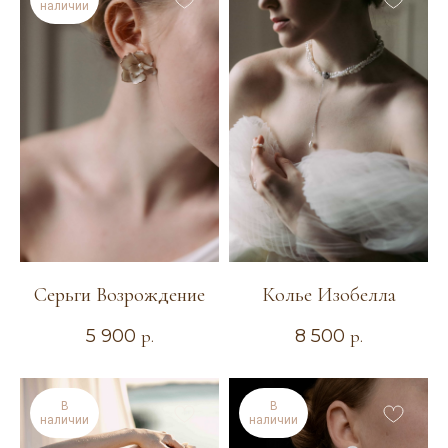
наличии
Если вы не нашли подходящее украшение или
хотите внести изменения в понравившуюся
модель (изменить цвет, размер, материал), вы
можете заполнить заявку на индивидуальный
заказ. Мы сможем воплотить в реальность
любую идею! Опишите своё идеальное
украшение и оставьте свои контактные данные.
Я свяжусь с вами для уточнения деталей.
Оставить заявку
Серьги Возрождение
Колье Изобелла
5 900
р.
8 500
р.
В
В
наличии
наличии