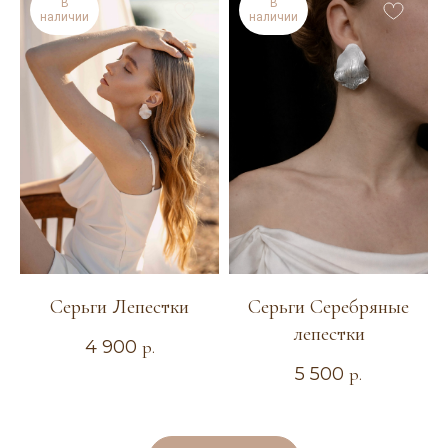
В
В
наличии
наличии
ТЕЛЕФОН
+7 904 367-17-18
Серьги Лепестки
Серьги Серебряные
КАТАЛОГ
лепестки
4 900
р.
Новая коллекция
5 500
р.
Повседневные украшения
Диадемы и ободки
Гребни и шпильки