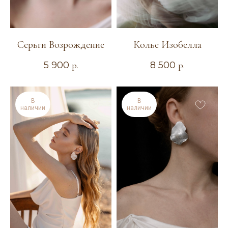
Серьги Возрождение
Колье Изобелла
5 900
р.
8 500
р.
В
В
наличии
наличии
ТЕЛЕФОН
+7 904 367-17-18