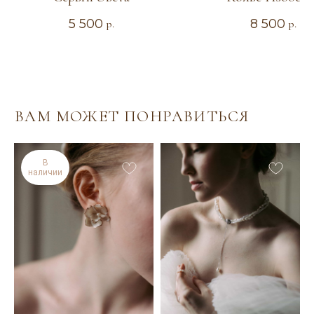
5 500
8 500
р.
р.
ИНДИВИДУАЛЬНЫЙ
ЗАКАЗ
Если вы не нашли подходящее украшение или
хотите внести изменения в понравившуюся
модель (изменить цвет, размер, материал), вы
можете заполнить заявку на индивидуальный
заказ. Мы сможем воплотить в реальность
В
наличии
любую идею! Опишите своё идеальное
украшение и оставьте свои контактные данные.
Я свяжусь с вами для уточнения деталей.
Оставить заявку