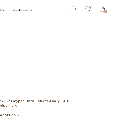
ты
0
ами из натурального жадеита и ракушки и
ебрением.
на примерку