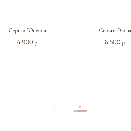
Серьги Юстина
Серьги Элиз
4 900
6 500
р.
р.
Я
В
наличии