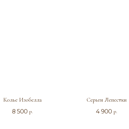
Колье Изобелла
Серьги Лепестки
8 500
4 900
р.
р.