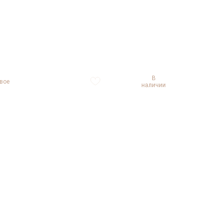
В
вое
наличии