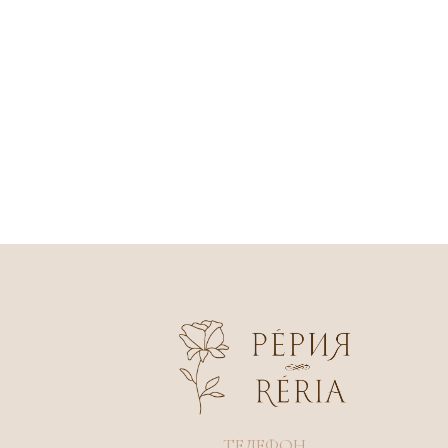
ТЕЛЕФОН
+7 904 367-17-18
Все фото — и видеоматериалы являются 
2019-2026 © reria.ru
права
и запрещены для копирования, использо