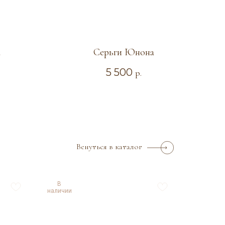
а
Серьги Юнона
5 500
р.
Венуться в каталог
В
наличии