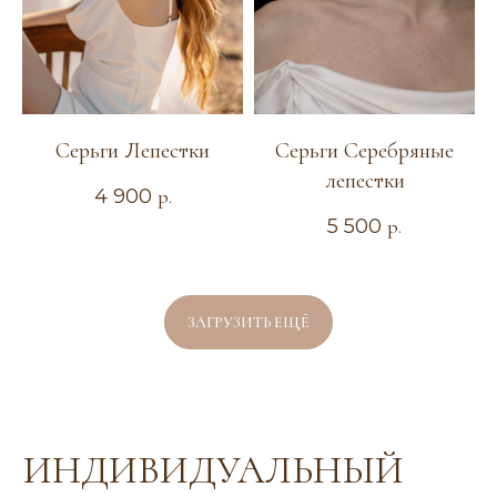
ТЕЛЕФОН
+7 904 367-17-18
Серьги Лепестки
Серьги Серебряные
лепестки
4 900
р.
5 500
р.
КАТАЛОГ
Новая коллекция
Повседневные украшения
ЗАГРУЗИТЬ ЕЩЁ
Диадемы и ободки
Гребни и шпильки
Колье и сотуары
Серьги и каффы
Браслеты
Цветы из ткани