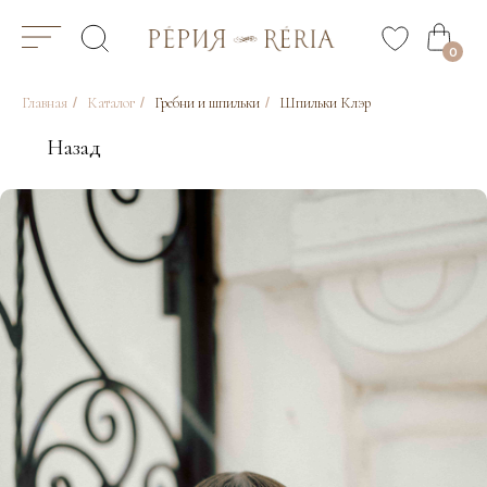
0
Главная
/
Каталог
/
Гребни и шпильки
/
Шпильки Клэр
Назад