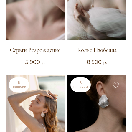
любую идею! Опишите своё идеальное
украшение и оставьте свои контактные данные.
Я свяжусь с вами для уточнения деталей.
Оставить заявку
Серьги Возрождение
Колье Изобелла
5 900
р.
8 500
р.
В
В
наличии
наличии