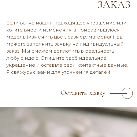
Коллекции
ПОКУПАТЕЛЯМ
Индивидуальный дизайн
Контакты и адреса
Оплата и доставка
О бренде
Отзывы
Блог
Договор оферты
Политика конфиденциальности
2019-2026 © reria.ru
Все фото — и видеоматериалы являются объектом авторского права
и запрещены для копирования, использования и распространения.
РАЗРАБОТКА САЙТА
СПИСОК ФОТОГРАФОВ