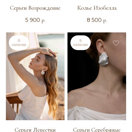
Серьги Возрождение
Колье Изобелла
5 900
р.
8 500
р.
В
В
наличии
наличии
ТЕЛЕФОН
+7 904 367-17-18
КАТАЛОГ
Серьги Лепестки
Серьги Серебряные