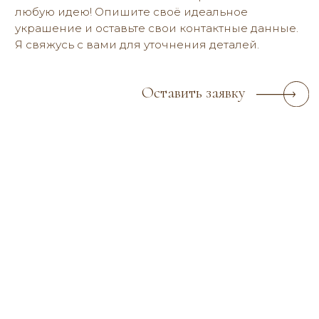
Политика конфиденциальности
2019-2026 © reria.ru
Все фото — и видеоматериалы являются объектом авторского права
и запрещены для копирования, использования и распространения.
РАЗРАБОТКА САЙТА
СПИСОК ФОТОГРАФОВ