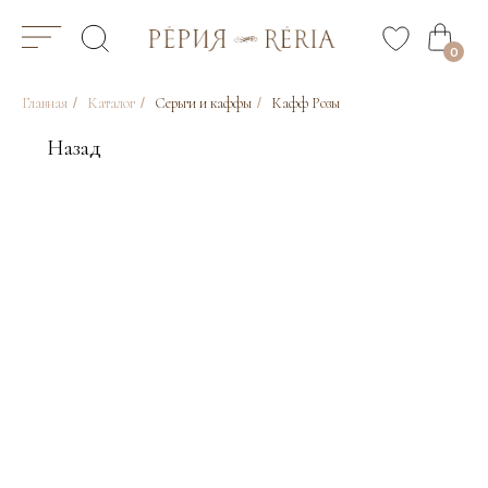
0
Главная
/
Каталог
/
Серьги и каффы
/
Кафф Розы
Назад