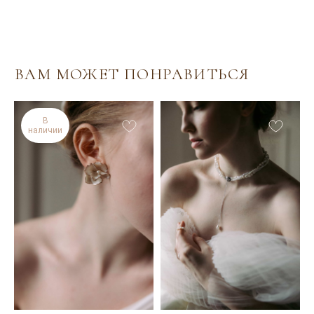
ИНДИВИДУАЛЬНЫЙ
ЗАКАЗ
Если вы не нашли подходящее украшение или
хотите внести изменения в понравившуюся
модель (изменить цвет, размер, материал), вы
можете заполнить заявку на индивидуальный
В
наличии
заказ. Мы сможем воплотить в реальность
любую идею! Опишите своё идеальное
украшение и оставьте свои контактные данные.
Я свяжусь с вами для уточнения деталей.
Оставить заявку