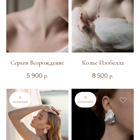
Серьги Возрождение
Колье Изобелла
5 900
р.
8 500
р.
В
В
наличии
наличии
ТЕЛЕФОН
+7 904 367-17-18