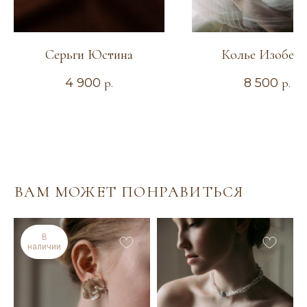
Серьги Юстина
Колье Изобелл
4 900
р.
8 500
р.
ИНДИВИДУАЛЬНЫЙ
ЗАКАЗ
Если вы не нашли подходящее украшение или
хотите внести изменения в понравившуюся
модель (изменить цвет, размер, материал), вы
можете заполнить заявку на индивидуальный
заказ. Мы сможем воплотить в реальность
любую идею! Опишите своё идеальное
украшение и оставьте свои контактные данные.
В
наличии
Я свяжусь с вами для уточнения деталей.
Оставить заявку