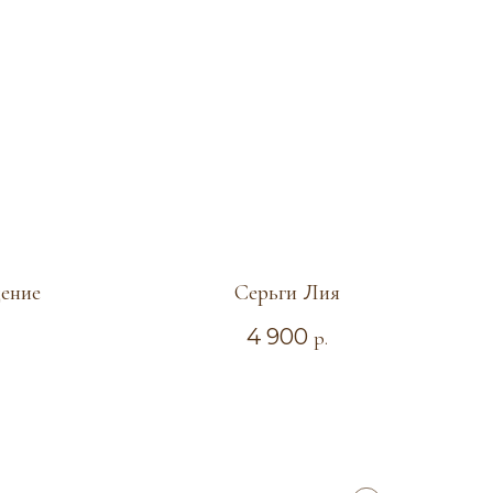
ение
Серьги Лия
4 900
р.