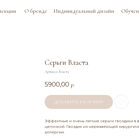
О бренде
Индивидуальный дизайн
Обучение
Контак
Серьги Власта
Артикул:
Власта
5900,00
р.
ДОБАВИТЬ В КОРЗИНУ
Эффектные и очень легкие серьги гвоздики в 
цепочкой. Гвоздик из нержавеющей хирургичес
аллергии.