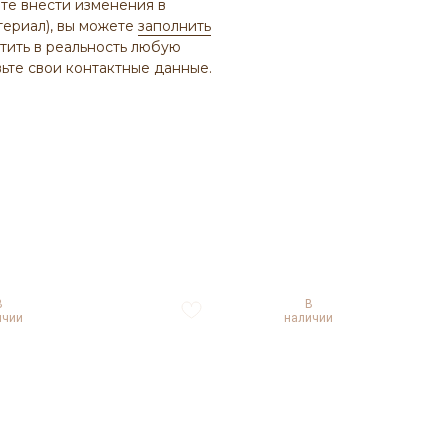
те внести изменения в
териал), вы можете
заполнить
тить в реальность любую
ьте свои контактные данные.
В
В
ичии
наличии