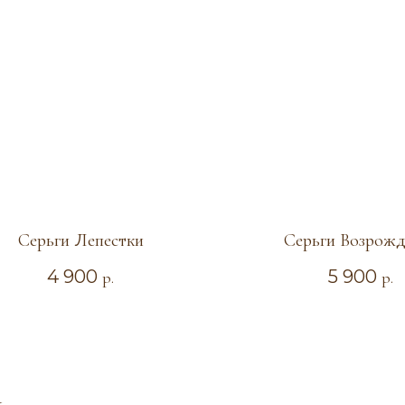
Серьги Лепестки
Серьги Возрожд
4 900
5 900
р.
р.