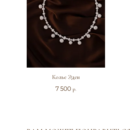
Колье Эден
7 500
р.