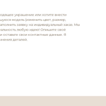
ходящее украшение или хотите внести
уюся модель (изменить цвет, размер,
ПОКУПАТЕЛЯМ
заполнить заявку на индивидуальный заказ. Мы
еальность любую идею! Опишите своё
ндивидуальный дизайн
 оставьте свои контактные данные. Я
онтакты
очнения деталей.
 адреса
плата
 доставка
 бренде
тзывы
лог
оговор
ферты
олитика конфиденциальности
АЗРАБОТКА САЙТА