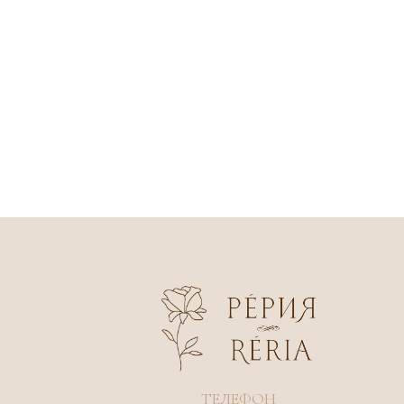
ТЕЛЕФОН
+7 904 367-17-18
Все фото — и видеоматериалы являются 
2019-2026 © reria.ru
права
и запрещены для копирования, использо