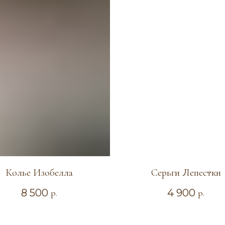
Колье Изобелла
Серьги Лепестки
8 500
4 900
р.
р.