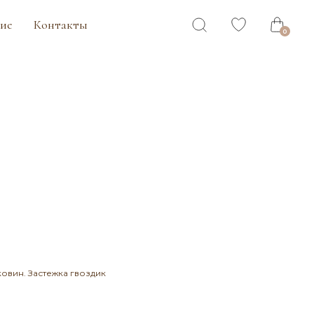
ты
0
овин. Застежка гвоздик