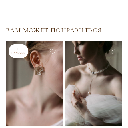
ИНДИВИДУАЛЬНЫЙ
ЗАКАЗ
Если вы не нашли подходящее украшение или
хотите внести изменения в понравившуюся
модель (изменить цвет, размер, материал), вы
можете заполнить заявку на индивидуальный
В
наличии
заказ. Мы сможем воплотить в реальность
любую идею! Опишите своё идеальное
украшение и оставьте свои контактные данные.
Я свяжусь с вами для уточнения деталей.
Оставить заявку