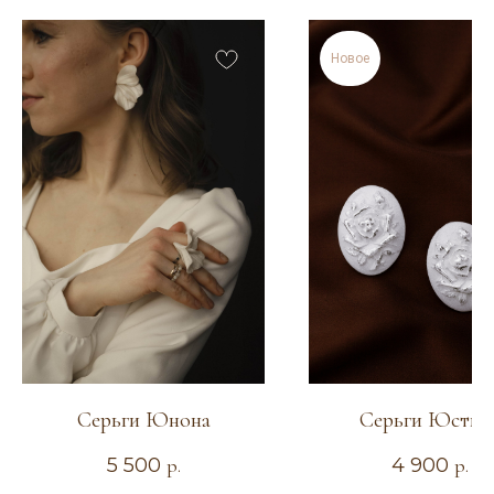
Новое
Серьги Юнона
Серьги Юстин
5 500
р.
4 900
р.