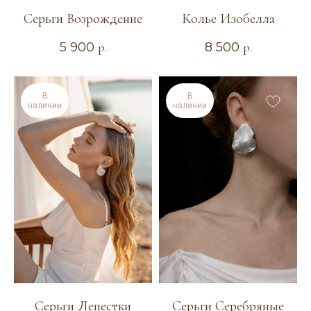
Серьги Возрождение
Колье Изобелла
5 900
р.
8 500
р.
В
В
наличии
наличии
ТЕЛЕФОН
+7 904 367-17-18
КАТАЛОГ
Серьги Лепестки
Серьги Серебряные